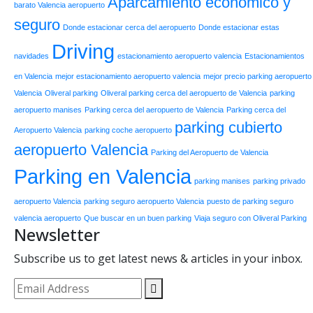
Aparcamiento económico y
barato Valencia aeropuerto
seguro
Donde estacionar cerca del aeropuerto
Donde estacionar estas
Driving
navidades
estacionamiento aeropuerto valencia
Estacionamientos
en Valencia
mejor estacionamiento aeropuerto valencia
mejor precio parking aeropuerto
Valencia
Oliveral parking
Oliveral parking cerca del aeropuerto de Valencia
parking
aeropuerto manises
Parking cerca del aeropuerto de Valencia
Parking cerca del
parking cubierto
Aeropuerto Valencia
parking coche aeropuerto
aeropuerto Valencia
Parking del Aeropuerto de Valencia
Parking en Valencia
parking manises
parking privado
aeropuerto Valencia
parking seguro aeropuerto Valencia
puesto de parking seguro
valencia aeropuerto
Que buscar en un buen parking
Viaja seguro con Oliveral Parking
Newsletter
Subscribe us to get latest news & articles in your inbox.